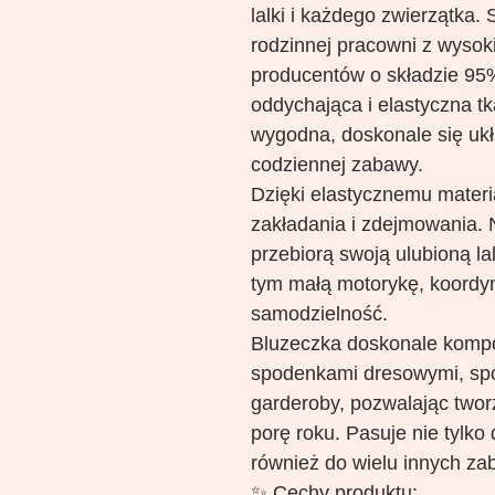
lalki i każdego zwierzątka.
rodzinnej pracowni z wysoki
producentów o składzie 95%
oddychająca i elastyczna tk
wygodna, doskonale się ukł
codziennej zabawy.
Dzięki elastycznemu materi
zakładania i zdejmowania. 
przebiorą swoją ulubioną lal
tym małą motorykę, koordy
samodzielność.
Bluzeczka doskonale kompo
spodenkami dresowymi, spó
garderoby, pozwalając twor
porę roku. Pasuje nie tylko 
również do wielu innych z
✨ Cechy produktu: