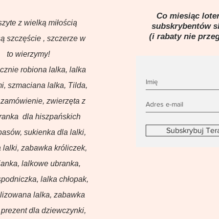
Co miesiąc loter
szyte z wielką miłością
subskrybentów 
(i rabaty nie prze
ą szczęście , szczerze w
to wierzymy!
ęcznie robiona lalka, lalka
i, szmaciana lalka, Tilda,
 zamówienie, zwierzęta z
branka dla hiszpańskich
Subskrybuj Ter
basów, sukienka dla lalki,
 lalki, zabawka króliczek,
anka, lalkowe ubranka,
podniczka, lalka chłopak,
lizowana lalka, zabawka
prezent dla dziewczynki,