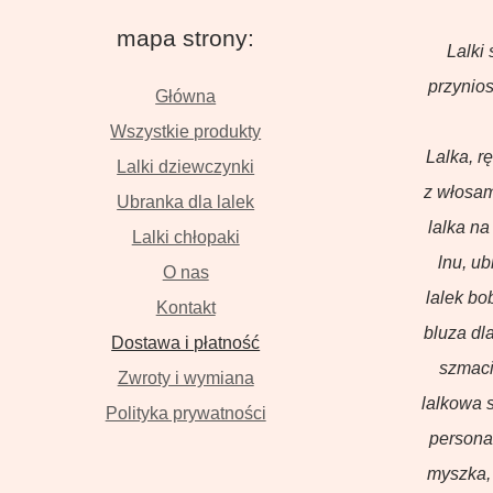
mapa strony:
Lalki 
przynios
Główna
Wszystkie produkty
Lalka, r
Lalki dziewczynki
z włosam
Ubranka dla lalek
lalka na
Lalki chłopaki
lnu, u
O nas
lalek bo
Kontakt
bluza dla
Dostawa i płatność
szmaci
Zwroty i wymiana
lalkowa s
Polityka prywatności
persona
myszka, 