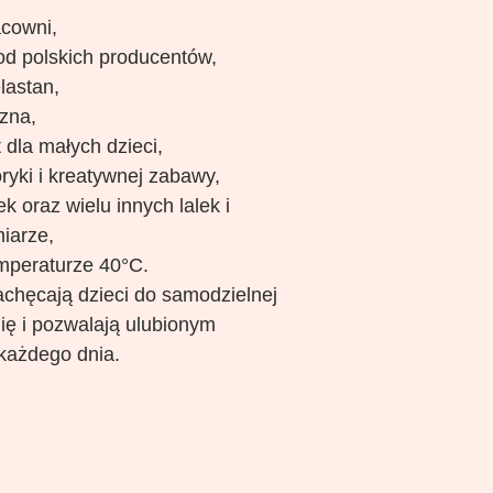
acowni,
 od polskich producentów,
lastan,
czna,
 dla małych dzieci,
ryki i kreatywnej zabawy,
 oraz wielu innych lalek i
iarze,
mperaturze 40°C.
chęcają dzieci do samodzielnej
ię i pozwalają ulubionym
każdego dnia.