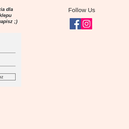
ia dla
Follow Us
sklepu
gapisz ;)
az