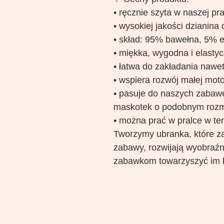
• ręcznie szyta w naszej pr
• wysokiej jakości dzianina
• skład: 95% bawełna, 5% e
• miękka, wygodna i elasty
• łatwa do zakładania nawet
• wspiera rozwój małej moto
• pasuje do naszych zabawek
maskotek o podobnym rozm
• można prać w pralce w te
Tworzymy ubranka, które za
zabawy, rozwijają wyobraźn
zabawkom towarzyszyć im 