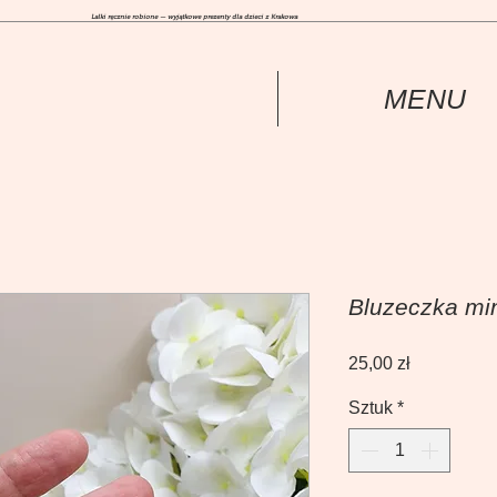
Lalki ręcznie robione — wyjątkowe prezenty dla dzieci z Krakowa
MENU
Bluzeczka mi
Cena
25,00 zł
Sztuk
*